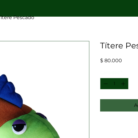
Títere Pescado
Títere P
Precio
$ 80.000
Cantidad
*
A