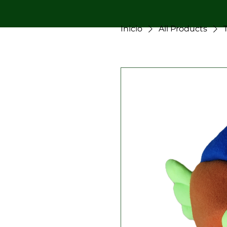
Inicio
All Products