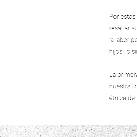
Por estas 
resaltar s
la labor 
hijos, o 
La primera
nuestra l
étnica de 