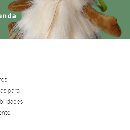
enda
¡
res
cas para
bilidades
lente