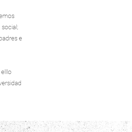
eremos
social;
 padres e
elllo
versidad