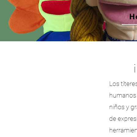
H
Los títere
humanos h
niños y gr
de expresi
herramien