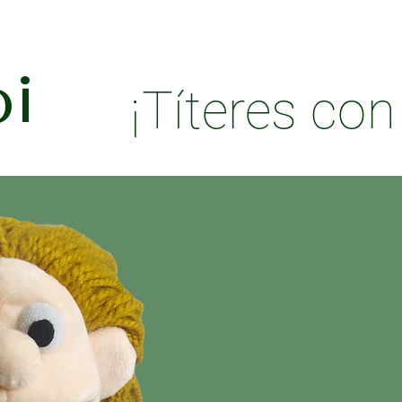
i
¡Títeres co