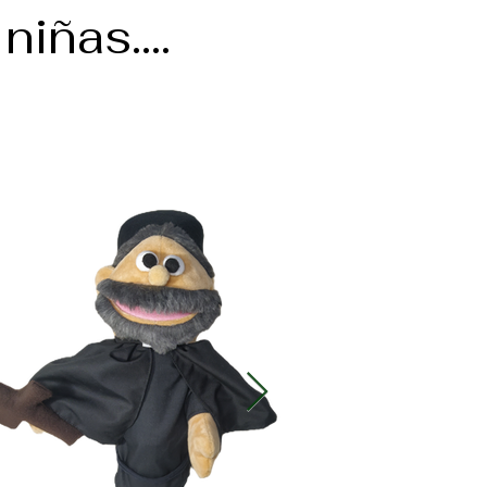
iñas....